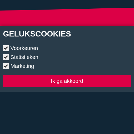
Vraag het document aan
GELUKS
COOKIES
Vul hier je gegevens in en ontvang het
Voorkeuren
bestand per e-mail.
Statistieken
Marketing
Ik ga akkoord
Versturen