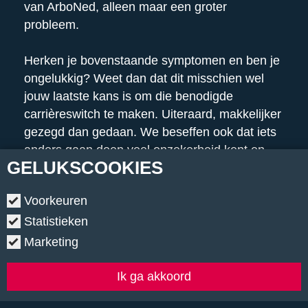
van ArboNed, alleen maar een groter
probleem.
Herken je bovenstaande symptomen en ben je
ongelukkig? Weet dan dat dit misschien wel
jouw laatste kans is om die benodigde
carrièreswitch te maken. Uiteraard, makkelijker
gezegd dan gedaan. We beseffen ook dat iets
anders gaan doen veel onzekerheid kent en
GELUKS
COOKIES
het blijft de vraag of je door een switch wél
gelukkig wordt. Maar toch, vastroesten, minder
Voorkeuren
presteren en het risico lopen op een burn-out is
Statistieken
sowieso géén goede keuze.
Marketing
Ik ga akkoord