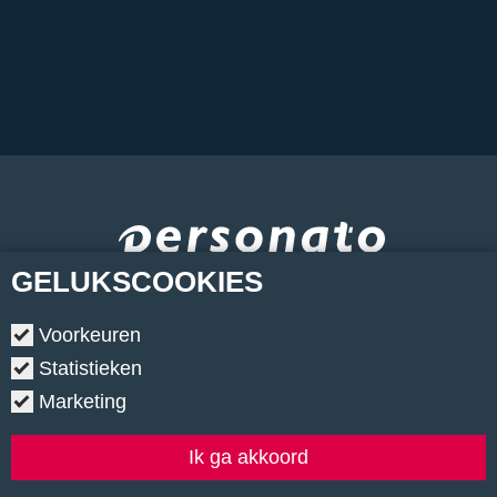
GELUKS
COOKIES
Voorkeuren
Statistieken
Marketing
Copyright © 2026.
•
Contact
•
Algemene voorwaarden
•
Privacyverklaring
•
Cookiebeleid
•
Klachtenregeling
Ik ga akkoord