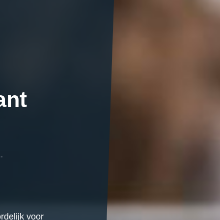
ant
,-
rdelijk voor