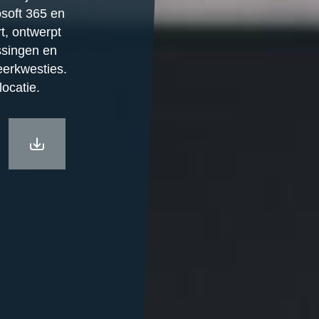
osoft 365 en
t, ontwerpt
ssingen en
eerkwesties.
locatie.