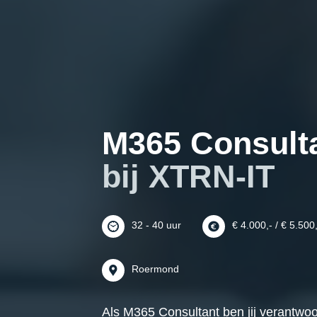
M365 Consult
bij XTRN-IT
32 - 40 uur
€ 4.000,- / € 5.500
Roermond
Als M365 Consultant ben jij verantwoo