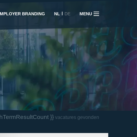
I
MPLOYER BRANDING
NL
DE
MENU
chTermResultCount }}
vacatures gevonden