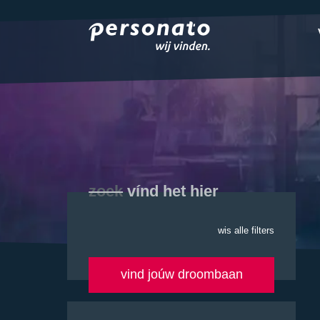
ONZE DIENSTEN
EMPLOYER BRANDIN
OVER PERSONATO
CONTACT
zoek
vínd het hier
wis alle filters
vind joúw droombaan