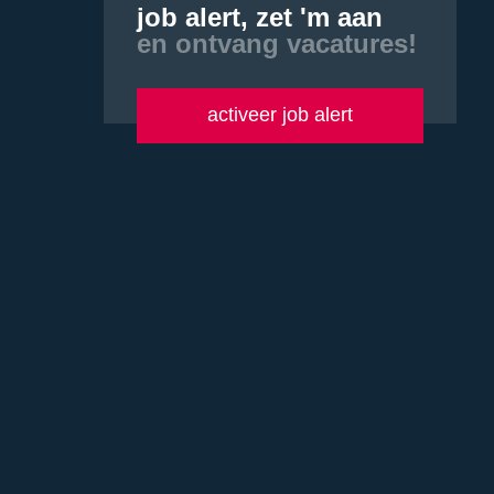
job alert, zet 'm aan
en ontvang vacatures!
activeer job alert