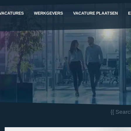
VACATURES
WERKGEVERS
VACATURE PLAATSEN
E
G
{{ Sear