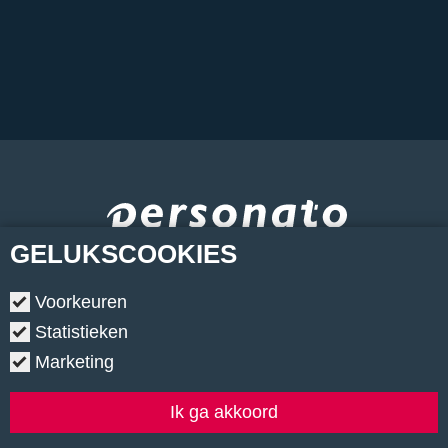
GELUKS
COOKIES
Voorkeuren
Statistieken
Marketing
Copyright © 2026.
•
Contact
•
Algemene voorwaarden
•
Privacyverklaring
•
Cookiebeleid
•
Klachtenregeling
Ik ga akkoord