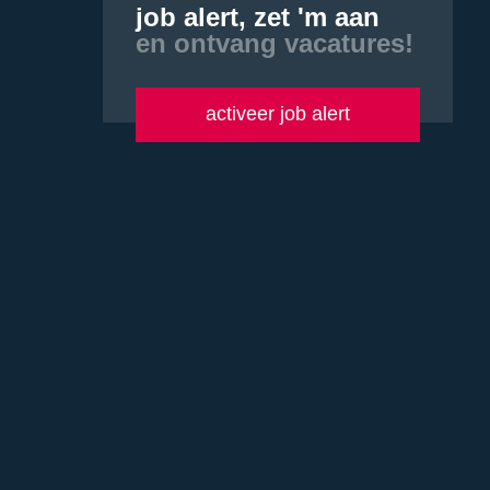
job alert, zet 'm aan
en ontvang vacatures!
activeer job alert