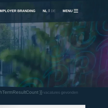
I
MPLOYER BRANDING
NL
DE
MENU
chTermResultCount }}
vacatures gevonden