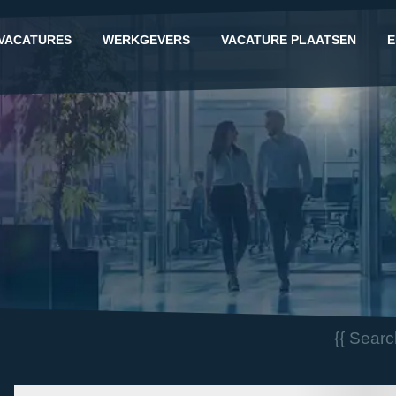
VACATURES
WERKGEVERS
VACATURE PLAATSEN
E
G
{{ Sear