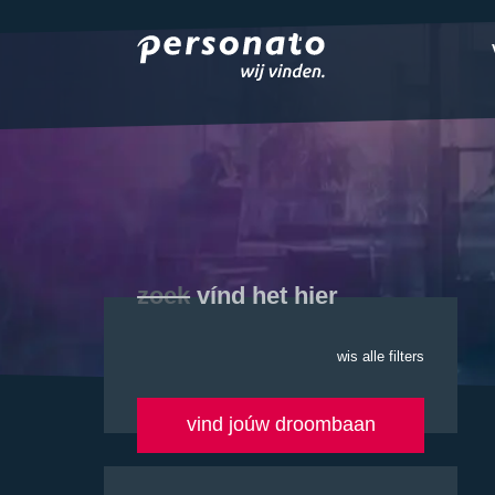
ONZE DIENSTEN
EMPLOYER BRANDIN
OVER PERSONATO
CONTACT
zoek
vínd het hier
wis alle filters
vind joúw droombaan