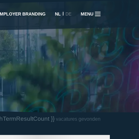
I
MPLOYER BRANDING
NL
DE
MENU
chTermResultCount }}
vacatures gevonden