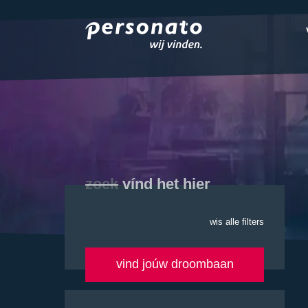
ONZE DIENSTEN
EMPLOYER BRANDIN
OVER PERSONATO
CONTACT
zoek
vínd het hier
wis alle filters
vind joúw droombaan