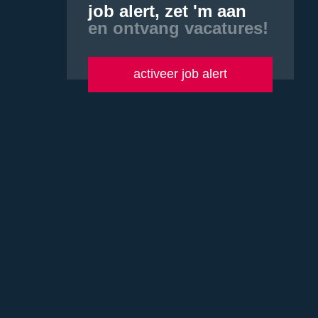
job alert, zet 'm aan
en ontvang vacatures!
activeer job alert