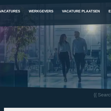
VACATURES
WERKGEVERS
VACATURE PLAATSEN
E
G
{{ Sear