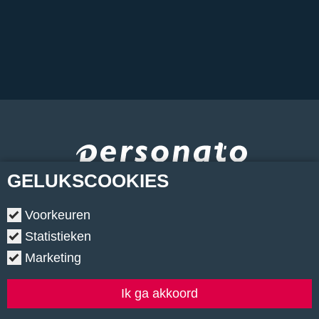
GELUKS
COOKIES
Voorkeuren
Statistieken
Marketing
Copyright © 2026.
•
Contact
•
Algemene voorwaarden
•
Privacyverklaring
•
Cookiebeleid
•
Klachtenregeling
Ik ga akkoord