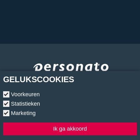
GELUKS
COOKIES
Voorkeuren
Statistieken
Marketing
Copyright © 2026.
•
Contact
•
Algemene voorwaarden
•
Privacyverklaring
•
Cookiebeleid
•
Klachtenregeling
Ik ga akkoord