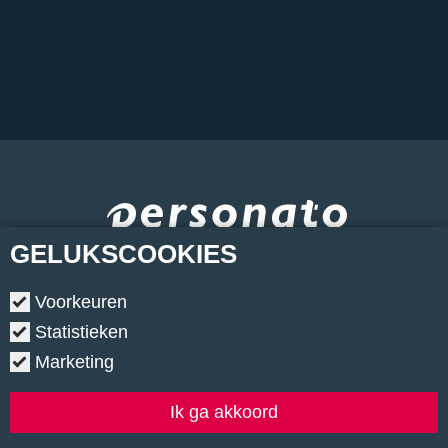
GELUKS
COOKIES
Voorkeuren
Statistieken
Marketing
Copyright © 2026.
•
Contact
•
Algemene voorwaarden
•
Privacyverklaring
•
Cookiebeleid
•
Klachtenregeling
Ik ga akkoord