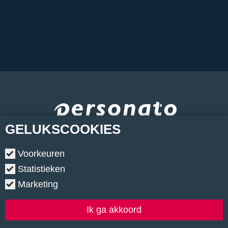
GELUKS
COOKIES
Voorkeuren
Statistieken
Marketing
Copyright © 2026.
•
Contact
•
Algemene voorwaarden
•
Privacyverklaring
•
Cookiebeleid
•
Klachtenregeling
Ik ga akkoord