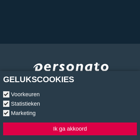
GELUKS
COOKIES
Voorkeuren
Statistieken
Marketing
Copyright © 2026.
•
Contact
•
Algemene voorwaarden
•
Privacyverklaring
•
Cookiebeleid
•
Klachtenregeling
Ik ga akkoord