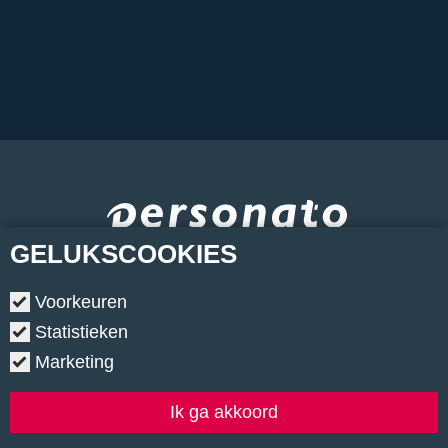
GELUKS
COOKIES
Voorkeuren
Statistieken
Marketing
Copyright © 2026.
•
Contact
•
Algemene voorwaarden
•
Privacyverklaring
•
Cookiebeleid
•
Klachtenregeling
Ik ga akkoord