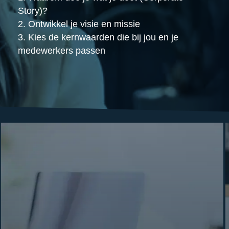
Story)?
2. Ontwikkel je visie en missie
3. Kies de kernwaarden die bij jou en je
medewerkers passen